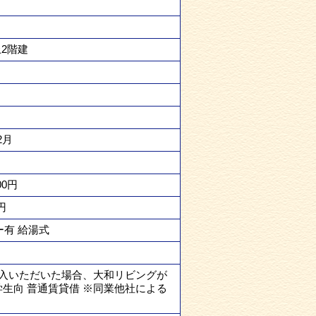
2階建
2月
0円
円
ー有 給湯式
加入いただいた場合、大和リビングが
生向 普通賃貸借 ※同業他社による