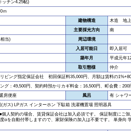
キッチン4.25帖)
0ｍ
建物構造
木造 地上
主要採光方向
南
月相当)
周辺環境
入居可能日
即入居可
築年月
平成元年1
取引態様
仲介
リビング指定保証会社 初回保証料35,000円、月額は賃料の1%+80
グ：49,500円、契約時預かりカギ料金：16,500円、町会費：200
 暖房便座
風呂
有 シャワ
(ガス) LPガス インターホン 下駄箱 洗濯機置場 照明器具
 ■個人契約の場合、賃貸保証会社は加入必須です。 保証制度にご
度αを自動付帯しますので、家財保険の加入は不要です。 単身向 学