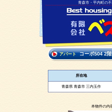
青森市・平内町の不
コーポ504 2階
アパート
所在地
青森県 青森市 三内玉作
本物件の内