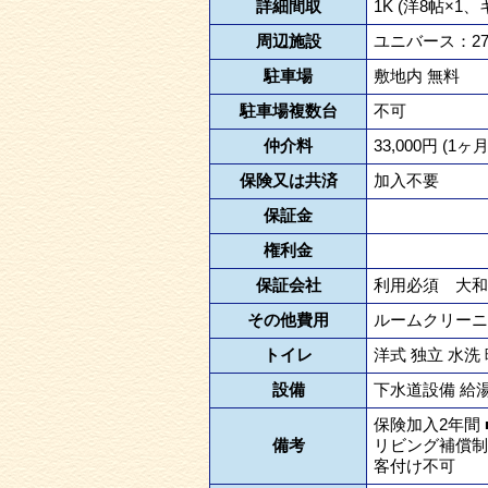
詳細間取
1K (洋8帖×1、
周辺施設
ユニバース：27
駐車場
敷地内 無料
駐車場複数台
不可
仲介料
33,000円 (1ヶ
保険又は共済
加入不要
保証金
権利金
保証会社
利用必須 大和
その他費用
ルームクリーニン
トイレ
洋式 独立 水洗
設備
下水道設備 給湯
保険加入2年間
備考
リビング補償制
客付け不可