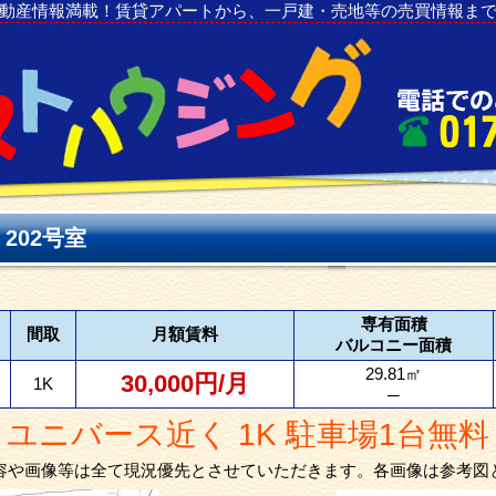
動産情報満載！賃貸アパートから、一戸建・売地等の売買情報ま
 202号室
専有面積
間取
月額賃料
バルコニー面積
29.81㎡
30,000円/月
1K
─
ユニバース近く 1K 駐車場1台無料
容や画像等は全て現況優先とさせていただきます。各画像は参考図