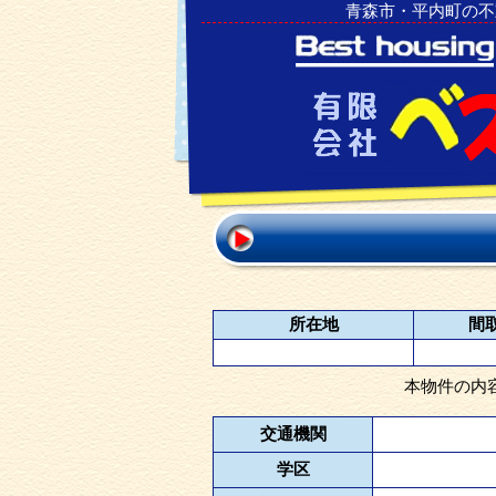
青森市・平内町の不
所在地
間
本物件の内
交通機関
学区