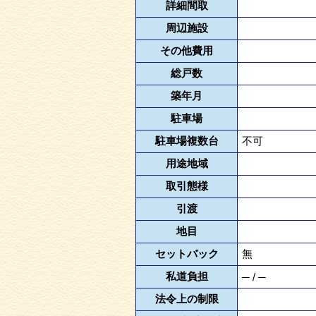
詳細間取
周辺施設
その他費用
総戸数
築年月
駐車場
駐車場複数台
不可
用途地域
取引態様
引渡
地目
セットバック
無
私道負担
─ / ─
法令上の制限