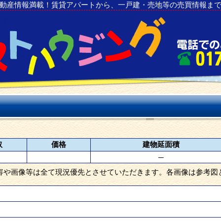
動産情報満載！賃貸アパートから、一戸建・売地等の売買情報ま
取
価格
建物延面積
─
容や画像等は全て現況優先とさせていただきます。各画像は参考図